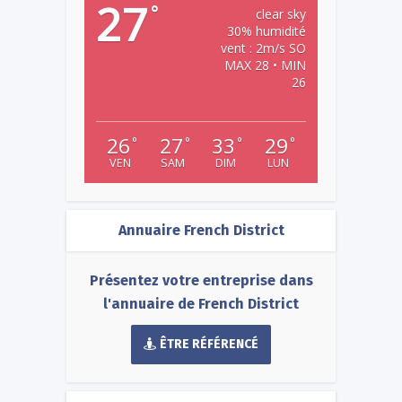
27
°
clear sky
30% humidité
vent : 2m/s SO
MAX 28 • MIN
26
26
27
33
29
°
°
°
°
VEN
SAM
DIM
LUN
Annuaire French District
Présentez votre entreprise dans
l'annuaire de French District
ÊTRE RÉFÉRENCÉ