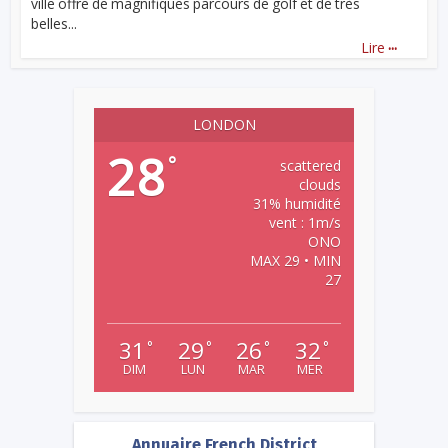
ville offre de magnifiques parcours de golf et de très
belles...
...
Lire
LONDON
28
°
scattered
clouds
31% humidité
vent : 1m/s
ONO
MAX 29 • MIN
27
31
29
26
32
°
°
°
°
DIM
LUN
MAR
MER
Annuaire French District