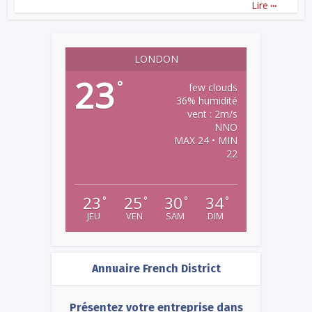
...
Lire
LONDON
23
°
few clouds
36% humidité
vent : 2m/s
NNO
MAX 24 • MIN
22
23
25
30
34
°
°
°
°
JEU
VEN
SAM
DIM
Annuaire French District
Présentez votre entreprise dans