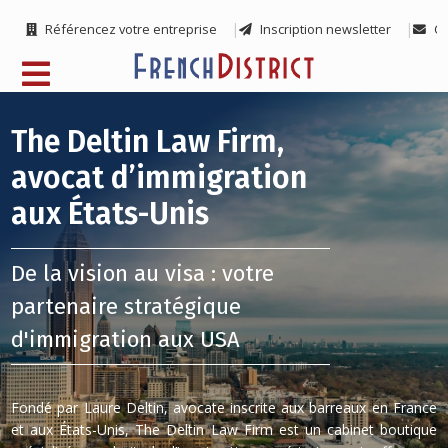
Référencez votre entreprise
Inscription newsletter
Co
The Deltin Law Firm,
avocat d’immigration
aux États-Unis
De la vision au visa : votre
partenaire stratégique
d'immigration aux USA
Fondé par Laure Deltin, avocate inscrite aux barreaux en France
et aux États-Unis, The Deltin Law Firm est un cabinet boutique