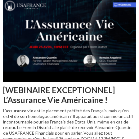
[WEBINAIRE EXCEPTIONNEL]
L’Assurance Vie Américaine !
L’assurance vie
est le placement préféré des Français, mais qu’en
est-il de son homologue américain ? Il apparaît aussi comme un actif
incontournable pour les Français des États-Unis, même en cas de
retour. Le French District a le plaisir de recevoir Alexandre Quantin
de USAFRANCE Financials pour en parler. Vous allez tout
comprendre et c’est le Jeudi 25 avril sur ZOOM à 12PM (NYC &