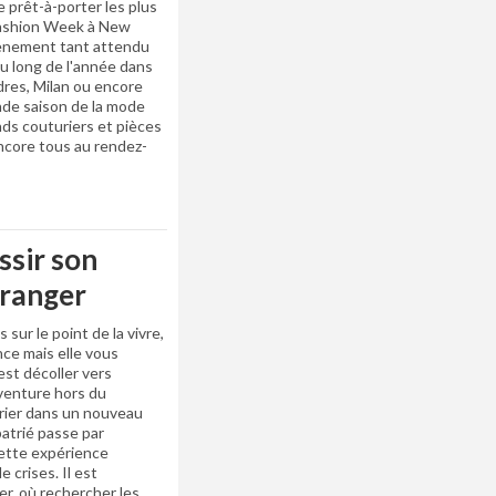
e prêt-à-porter les plus
 Fashion Week à New
vènement tant attendu
au long de l'année dans
res, Milan ou encore
ande saison de la mode
ds couturiers et pièces
ncore tous au rendez-
ssir son
tranger
sur le point de la vivre,
nce mais elle vous
’est décoller vers
aventure hors du
trier dans un nouveau
atrié passe par
cette expérience
 crises. Il est
er, où rechercher les