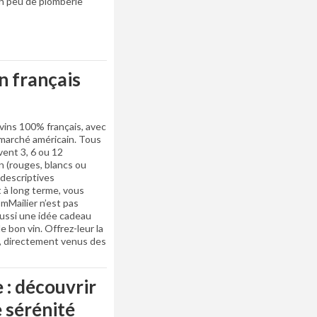
n peu de plomberie
n français
vins 100% français, avec
 marché américain. Tous
vent 3, 6 ou 12
n (rouges, blancs ou
descriptives
 à long terme, vous
mMailier n’est pas
aussi une idée cadeau
 bon vin. Offrez-leur la
, directement venus des
 : découvrir
 sérénité