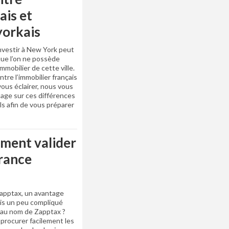
ais et
yorkais
Investir à New York peut
que l’on ne possède
mobilier de cette ville.
ntre l’immobilier français
vous éclairer, nous vous
age sur ces différences
ls afin de vous préparer
mment valider
France
Zapptax, un avantage
ois un peu compliqué
s au nom de Zapptax ?
 procurer facilement les