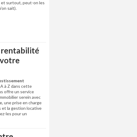
et surtout, peut-on les
’on sait).
 rentabilité
 votre
vestissement
A à Z dans cette
s offre un service
mmobilier serein avec
e, une prise en charge
et la gestion locative
ez-les pour un
ntre