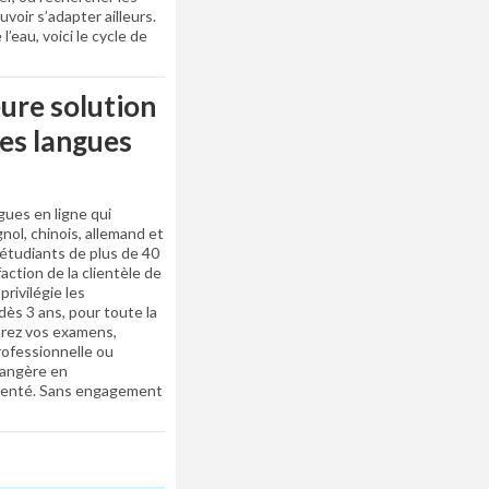
voir s’adapter ailleurs.
 l’eau, voici le cycle de
eure solution
es langues
gues en ligne qui
nol, chinois, allemand et
 étudiants de plus de 40
action de la clientèle de
rivilégie les
dès 3 ans, pour toute la
parez vos examens,
ofessionnelle ou
rangère en
rimenté. Sans engagement