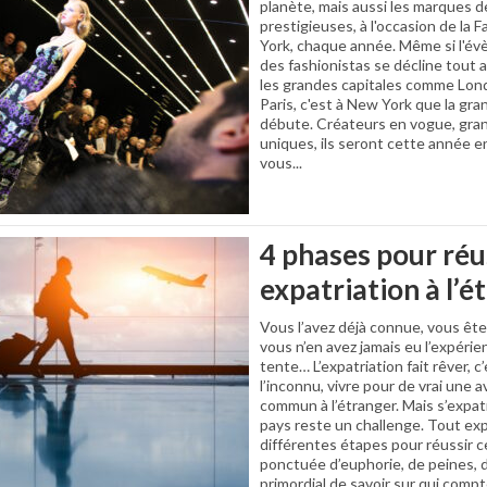
planète, mais aussi les marques d
prestigieuses, à l'occasion de la
York, chaque année. Même si l'é
des fashionistas se décline tout 
les grandes capitales comme Lond
Paris, c'est à New York que la gr
débute. Créateurs en vogue, gran
uniques, ils seront cette année e
vous...
4 phases pour réu
expatriation à l’é
Vous l’avez déjà connue, vous êtes 
vous n’en avez jamais eu l’expérie
tente… L’expatriation fait rêver, c
l’inconnu, vivre pour de vrai une 
commun à l’étranger. Mais s’expa
pays reste un challenge. Tout exp
différentes étapes pour réussir 
ponctuée d’euphorie, de peines, de
primordial de savoir sur qui compt