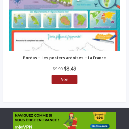
Bordas – Les posters ardoises – La France
Le
Le
$
8.49
$
9.99
prix
prix
Voir
initial
actuel
était :
est :
$9.99.
$8.49.