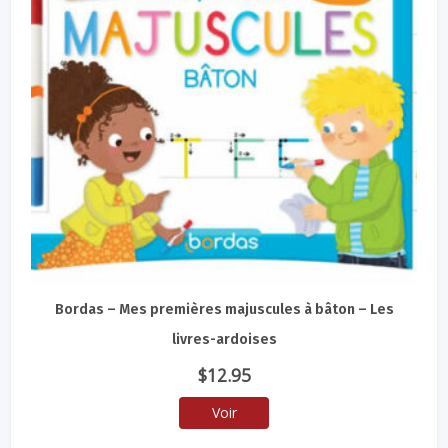
Bordas – Mes premières majuscules à bâton – Les
livres-ardoises
$
12.95
Voir