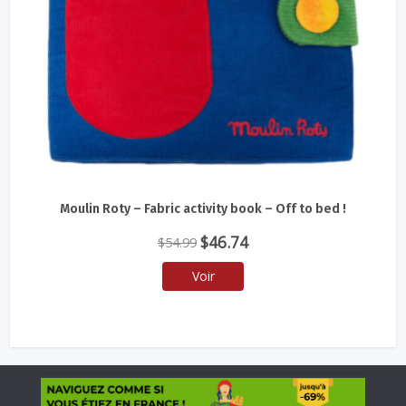
Moulin Roty – Fabric activity book – Off to bed !
Le
Le
$
46.74
$
54.99
prix
prix
Voir
initial
actuel
était :
est :
$54.99.
$46.74.