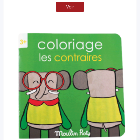
prix
prix
Voir
initial
actuel
était :
est :
$16.99.
$13.59.