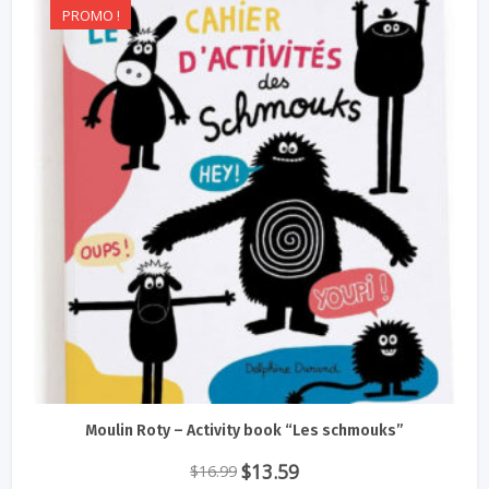
PROMO !
Moulin Roty – Activity book “Les schmouks”
Le
Le
$
13.59
$
16.99