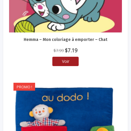
Hemma – Mon coloriage à emporter – Chat
Le
Le
$
7.19
$
7.99
prix
prix
Voir
initial
actuel
était :
est :
$7.99.
$7.19.
PROMO !