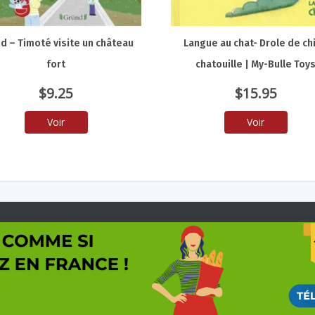
d – Timoté visite un château
Langue au chat- Drole de ch
fort
chatouille | My-Bulle Toy
$
9.25
$
15.95
Voir
Voir