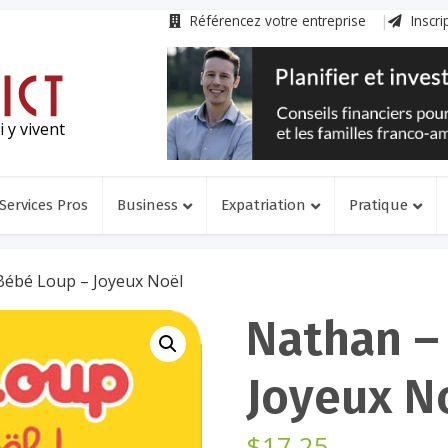
Référencez votre entreprise
Inscri
 y vivent
Services Pros
Business
Expatriation
Pratique
Bébé Loup – Joyeux Noël
Nathan –
Joyeux N
$
17.25