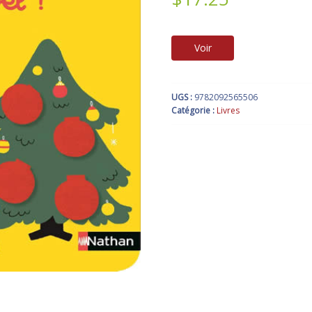
Voir
UGS :
9782092565506
Catégorie :
Livres