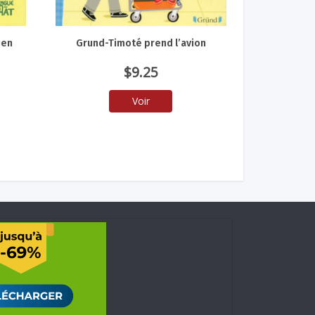
ien
Grund-Timoté prend l’avion
s
$
9.25
Voir