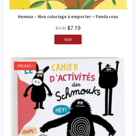
Hemma – Mon coloriage à emporter – Panda roux
Le
Le
$
7.19
$
7.99
prix
prix
Voir
initial
actuel
était :
est :
$7.99.
$7.19.
PROMO !