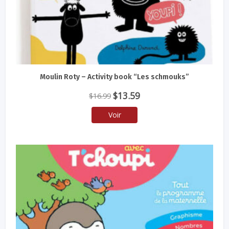
Moulin Roty – Activity book “Les schmouks”
Le
Le
$
13.59
$
16.99
prix
prix
Voir
initial
actuel
était :
est :
$16.99.
$13.59.