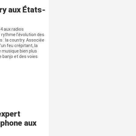
ry aux États-
4 aux radios
e rythme l’évolution des
 : la country. Associée
un feu crépitant, la
e musique bien plus
 banjo et des voies
expert
ophone aux