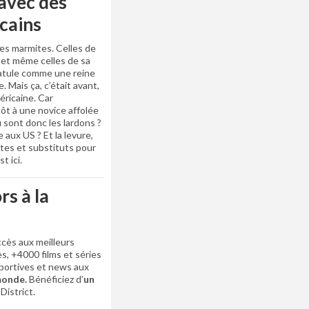
 avec des
cains
les marmites. Celles de
 et même celles de sa
patule comme une reine
. Mais ça, c’était avant,
éricaine. Car
ôt à une novice affolée
sont donc les lardons ?
e aux US ? Et la levure,
ttes et substituts pour
t ici.
rs à la
cès aux meilleurs
s, +4000 films et séries
portives et news aux
 monde.
Bénéficiez d’
un
District.