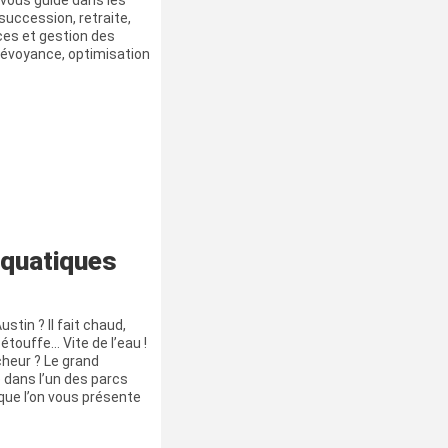
, vous guide dans les
 succession, retraite,
ces et gestion des
prévoyance, optimisation
aquatiques
stin ? Il fait chaud,
étouffe… Vite de l’eau !
cheur ? Le grand
 dans l’un des parcs
que l’on vous présente