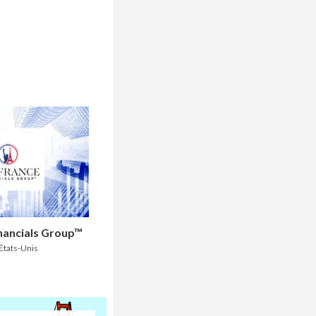
nancials Group™
États-Unis