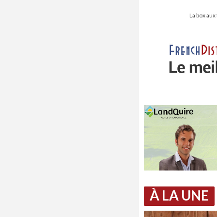
La box aux
À LA UNE