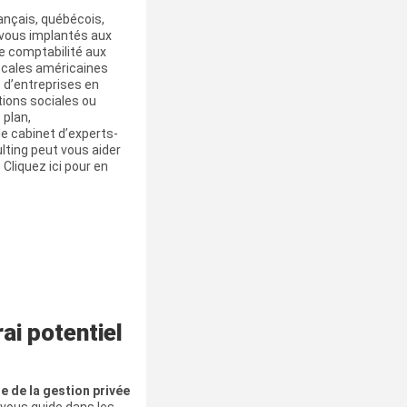
rançais, québécois,
 vous implantés aux
e comptabilité aux
iscales américaines
 d’entreprises en
ations sociales ou
 plan,
e cabinet d’experts-
ting peut vous aider
. Cliquez ici pour en
ai potentiel
e de la gestion privée