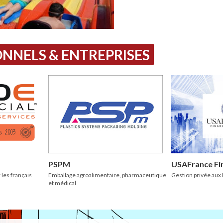
NNELS & ENTREPRISES
PSPM
USAFrance Fi
 les français
Emballage agroalimentaire, pharmaceutique
Gestion privée aux 
et médical