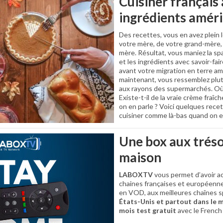
Cuisiner français
ingrédients améri
Des recettes, vous en avez plein 
votre mère, de votre grand-mère,
mère. Résultat, vous maniez la s
et les ingrédients avec savoir-faire
avant votre migration en terre am
maintenant, vous ressemblez plut
aux rayons des supermarchés. Où 
Existe-t-il de la vraie crème fraîch
on en parle ? Voici quelques rece
cuisiner comme là-bas quand on es
Une box aux tréso
maison
LABOXTV
vous permet d’avoir ac
chaines françaises et européenne
en VOD, aux meilleures chaînes s
États-Unis et partout dans le
mois test gratuit
avec le French 