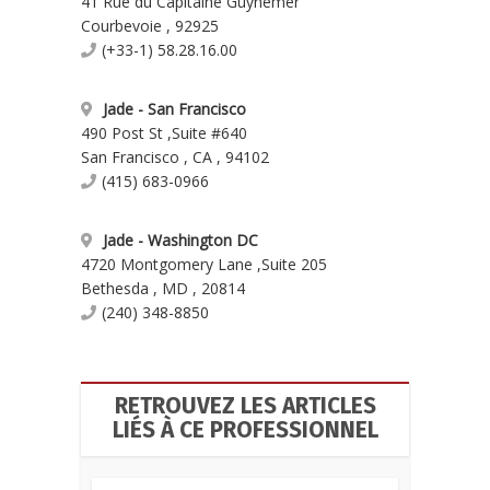
41 Rue du Capitaine Guynemer
Courbevoie
,
92925
(+33-1) 58.28.16.00
Jade - San Francisco
490 Post St
,
Suite #640
San Francisco
,
CA
,
94102
(415) 683-0966
Jade - Washington DC
4720 Montgomery Lane
,
Suite 205
Bethesda
,
MD
,
20814
(240) 348-8850
RETROUVEZ LES ARTICLES
LIÉS À CE PROFESSIONNEL