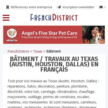
Référencez votre entreprise
Inscription newsletter
Co
FrenchDistrict
>
Texas
>
Bâtiment
BÂTIMENT / TRAVAUX AU TEXAS
(AUSTIN, HOUSTON, DALLAS) EN
FRANÇAIS
Tout pour vos travaux au Texas (Austin, Houston, Dallas) :
réparations, fuites, décoration, peinture, plomberie,
électricité, votre toit, carrelage, climatisation, chauffage,
maçonnerie, outillage, permis de construire, escalier,
marbres, vos menuiseries. Ils sont menuisiers, carreleurs,
marbriers, architectes, architectes d’intérieur, climaticiens