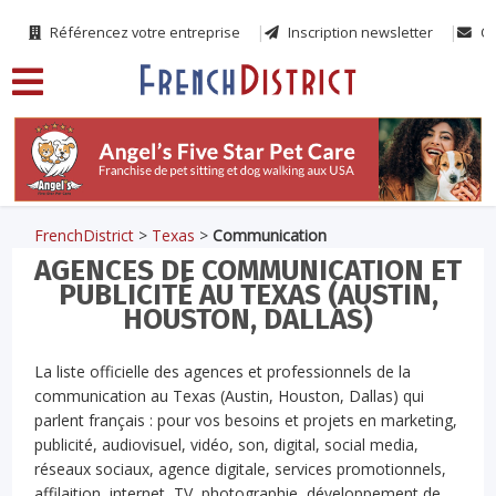
Référencez votre entreprise
Inscription newsletter
Co
FrenchDistrict
>
Texas
>
Communication
AGENCES DE COMMUNICATION ET
PUBLICITÉ AU TEXAS (AUSTIN,
HOUSTON, DALLAS)
La liste officielle des agences et professionnels de la
communication au Texas (Austin, Houston, Dallas) qui
parlent français : pour vos besoins et projets en marketing,
publicité, audiovisuel, vidéo, son, digital, social media,
réseaux sociaux, agence digitale, services promotionnels,
affilaition, internet, TV, photographie, développement de