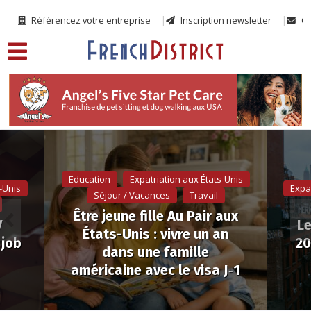
Référencez votre entreprise
Inscription newsletter
Co
Education
Expatriation aux États-Unis
-Unis
Expa
Séjour / Vacances
Travail
Être jeune fille Au Pair aux
V
Le
États-Unis : vivre un an
 job
20
dans une famille
américaine avec le visa J‑1