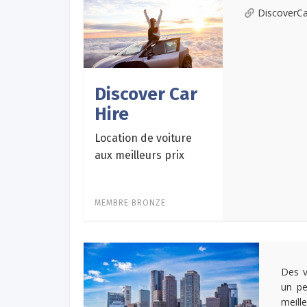
DiscoverC
Discover Car
Hire
Location de voiture
aux meilleurs prix
MEMBRE BRONZE
Des v
un pe
meill