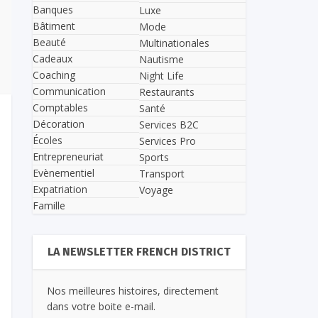
Banques
Luxe
Bâtiment
Mode
Beauté
Multinationales
Cadeaux
Nautisme
Coaching
Night Life
Communication
Restaurants
Comptables
Santé
Décoration
Services B2C
Écoles
Services Pro
Entrepreneuriat
Sports
Evènementiel
Transport
Expatriation
Voyage
Famille
LA NEWSLETTER FRENCH DISTRICT
Nos meilleures histoires, directement
dans votre boite e-mail.