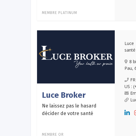
MEMBRE PLATINUM
Luce 
santé
8 b
Pau, 
FR
US : 
Em
Luce Broker
Lu
Ne laissez pas le hasard
décider de votre santé
MEMBRE OR