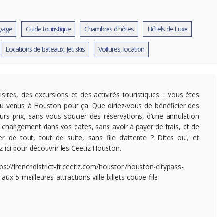
oyage
Guide touristique
Chambres d'hôtes
Hôtels de Luxe
Locations de bateaux, Jet-skis
Voitures, location
isites, des excursions et des activités touristiques… Vous êtes
u venus à Houston pour ça. Que diriez-vous de bénéficier des
eurs prix, sans vous soucier des réservations, d’une annulation
 changement dans vos dates, sans avoir à payer de frais, et de
ter de tout, tout de suite, sans file d’attente ? Dites oui, et
z ici pour découvrir les Ceetiz Houston.
tps://frenchdistrict-fr.ceetiz.com/houston/houston-citypass-
aux-5-meilleures-attractions-ville-billets-coupe-file