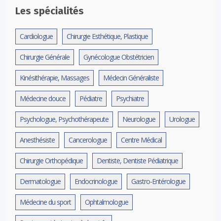
Les spécialités
Cardiologue
Chirurgie Esthétique, Plastique
Chirurgie Générale
Gynécologue Obstétricien
Kinésithérapie, Massages
Médecin Généraliste
Médecine douce
Pédiatre
Psychiatre
Psychologue, Psychothérapeute
Neurologue
Urologue
Anesthésiste
Cancerologue
Centre Médical
Chirurgie Orthopédique
Dentiste, Dentiste Pédiatrique
Dermatologue
Endocrinologue
Gastro-Entérologue
Médecine du sport
Ophtalmologue