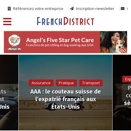
Référencez votre entreprise
Inscription newsletter
Co
Exp
Assurance
Pratique
Transport
P
ats
AAA : le couteau suisse de
c
nt
l’expatrié français aux
sé
Unis
États-Unis