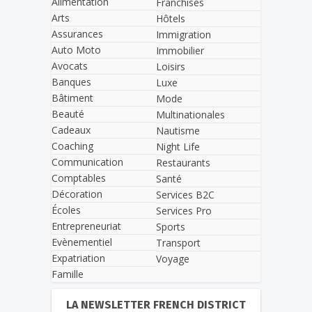
Alimentation
Franchises
Arts
Hôtels
Assurances
Immigration
Auto Moto
Immobilier
Avocats
Loisirs
Banques
Luxe
Bâtiment
Mode
Beauté
Multinationales
Cadeaux
Nautisme
Coaching
Night Life
Communication
Restaurants
Comptables
Santé
Décoration
Services B2C
Écoles
Services Pro
Entrepreneuriat
Sports
Evènementiel
Transport
Expatriation
Voyage
Famille
LA NEWSLETTER FRENCH DISTRICT