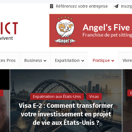
Référencez votre entreprise
Inscri
vivent
ces Pros
Business
Expatriation
Pratique
Vivre
s
E
Expatriation aux États-Unis
Visas
Visa E-2 : Comment transformer
votre investissement en projet
de vie aux États-Unis ?