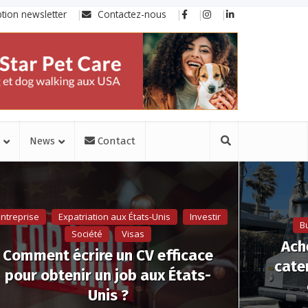
ption newsletter
Contactez-nous
News
Contact
ntreprise
Expatriation aux États-Unis
Investir
B
Société
Visas
Ach
Comment écrire un CV efficace
cate
pour obtenir un job aux États-
Unis ?