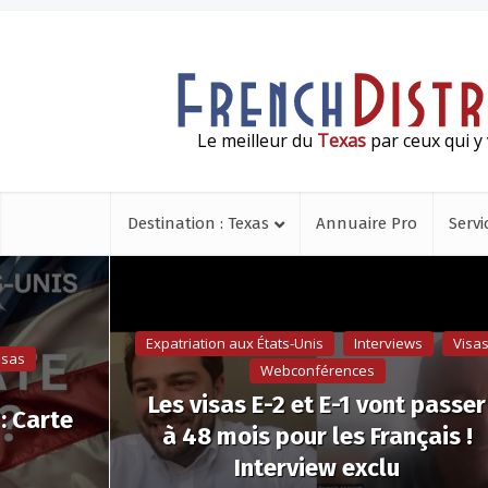
Le meilleur du
Texas
par ceux qui y 
Destination : Texas
Annuaire Pro
Servi
Expatriation aux États-Unis
Interviews
Visa
isas
Webconférences
Les visas E-2 et E-1 vont passer
: Carte
à 48 mois pour les Français !
Interview exclu