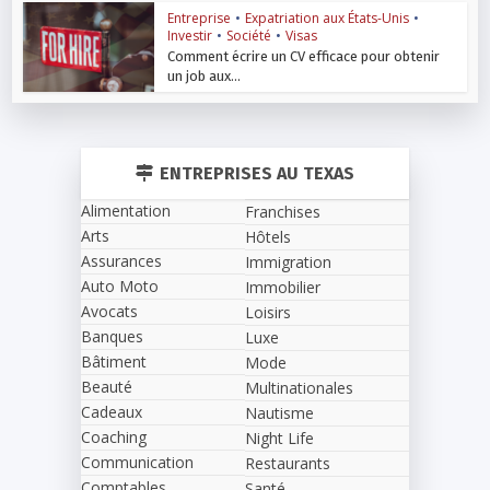
Entreprise
•
Expatriation aux États-Unis
•
Investir
•
Société
•
Visas
Comment écrire un CV efficace pour obtenir
un job aux...
ENTREPRISES AU TEXAS
Alimentation
Franchises
Arts
Hôtels
Assurances
Immigration
Auto Moto
Immobilier
Avocats
Loisirs
Banques
Luxe
Bâtiment
Mode
Beauté
Multinationales
Cadeaux
Nautisme
Coaching
Night Life
Communication
Restaurants
Comptables
Santé