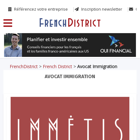
Référencez votre entreprise
Inscription newsletter
Co
FrenchDistrict
>
French District
>
Avocat Immigration
AVOCAT IMMIGRATION