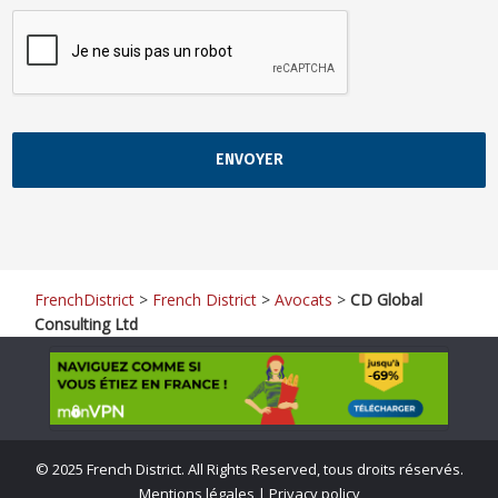
FrenchDistrict
>
French District
>
Avocats
>
CD Global
Consulting Ltd
©
2025 French District. All Rights Reserved, tous droits réservés.
Mentions légales
|
Privacy policy