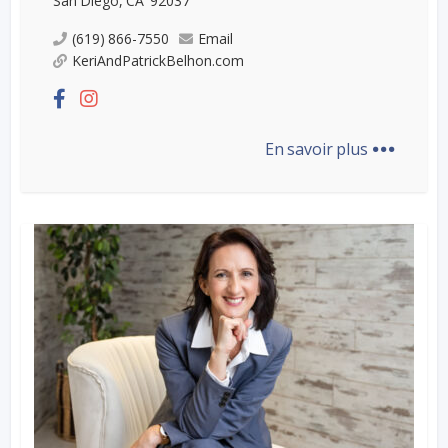
San Diego, CA 92037
(619) 866-7550
Email
KeriAndPatrickBelhon.com
...
En savoir plus