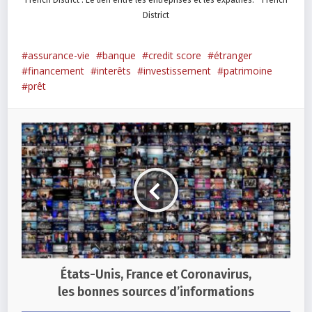
District
assurance-vie
banque
credit score
étranger
financement
interêts
investissement
patrimoine
prêt
États-Unis, France et Coronavirus,
les bonnes sources d’informations