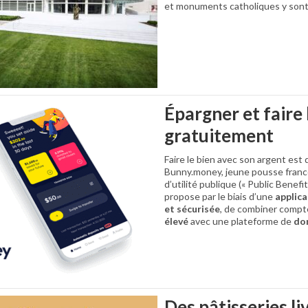
et monuments catholiques y son
Épargner et faire 
gratuitement
Faire le bien avec son argent est 
Bunny.money, jeune pousse franc
d’utilité publique (« Public Benefi
propose par le biais d’une
applica
et sécurisée
, de combiner comp
élevé
avec une plateforme de
don
Des pâtisseries liv