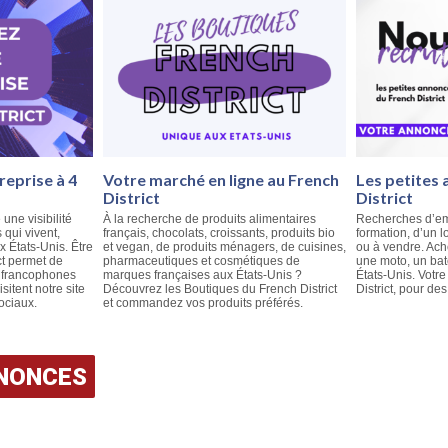
reprise à 4
Votre marché en ligne au French
Les petites
District
District
 une visibilité
À la recherche de produits alimentaires
Recherches d’em
qui vivent,
français, chocolats, croissants, produits bio
formation, d’un l
ux États-Unis. Être
et vegan, de produits ménagers, de cuisines,
ou à vendre. Ach
ct permet de
pharmaceutiques et cosmétiques de
une moto, un ba
e francophones
marques françaises aux États-Unis ?
États-Unis. Votr
isitent notre site
Découvrez les Boutiques du French District
District, pour des
ociaux.
et commandez vos produits préférés.
NNONCES