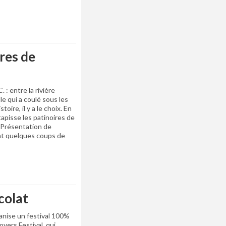
res de
. : entre la rivière
le qui a coulé sous les
oire, il y a le choix. En
i tapisse les patinoires de
é. Présentation de
ent quelques coups de
colat
ganise un festival 100%
vers Festival, qui