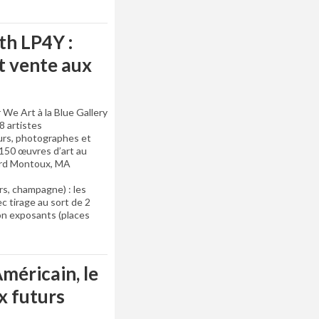
th LP4Y :
et vente aux
We Art à la Blue Gallery
8 artistes
eurs, photographes et
 150 œuvres d’art au
hard Montoux, MA
urs, champagne) : les
ec tirage au sort de 2
on exposants (places
méricain, le
x futurs