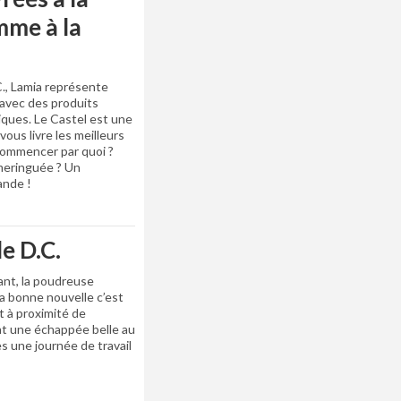
mme à la
., Lamia représente
, avec des produits
iques. Le Castel est une
 vous livre les meilleurs
 commencer par quoi ?
 meringuée ? Un
ande !
de D.C.
uant, la poudreuse
La bonne nouvelle c’est
t à proximité de
t une échappée belle au
ès une journée de travail