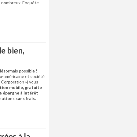
t nombreux. Enquête.
le bien,
désormais possible !
o-américaine et société
t Corporation ») vous
tion mobile, gratuite
te
épargne à intérêt
ations sans frais.
rées à la