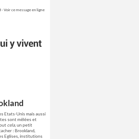
3 - Voir ce message en ligne
ookland
es Etats-Unis mais aussi
outes sont mêlées et
tout
cela,
un petit
acher : Brookland,
s Eglises, institutions