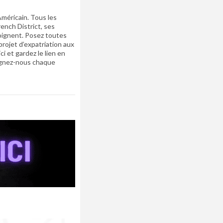
méricain. Tous les
rench District, ses
oignent. Posez toutes
projet d’expatriation aux
i et gardez le lien en
oignez-nous chaque