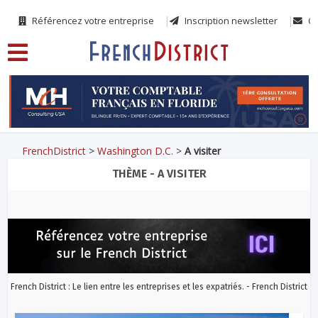
Référencez votre entreprise
Inscription newsletter
Co
FrenchDistrict
>
Washington D.C.
>
A visiter
THÈME - A VISITER
French District : Le lien entre les entreprises et les expatriés. - French District