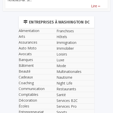
...
Lire
ENTREPRISES À WASHINGTON DC
Alimentation
Franchises
Arts
Hôtels
Assurances
Immigration
Auto Moto
Immobilier
Avocats
Loisirs
Banques
Luxe
Bâtiment
Mode
Beauté
Multinationales
Cadeaux
Nautisme
Coaching
Night Life
Communication
Restaurants
Comptables
Santé
Décoration
Services B2C
Écoles
Services Pro
Entrepreneuriat
Sports