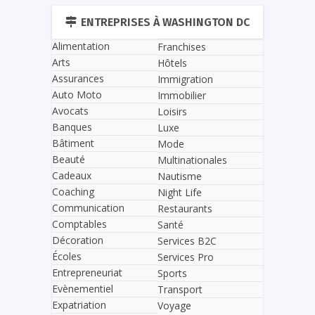
ENTREPRISES À WASHINGTON DC
Alimentation
Franchises
Arts
Hôtels
Assurances
Immigration
Auto Moto
Immobilier
Avocats
Loisirs
Banques
Luxe
Bâtiment
Mode
Beauté
Multinationales
Cadeaux
Nautisme
Coaching
Night Life
Communication
Restaurants
Comptables
Santé
Décoration
Services B2C
Écoles
Services Pro
Entrepreneuriat
Sports
Evènementiel
Transport
Expatriation
Voyage