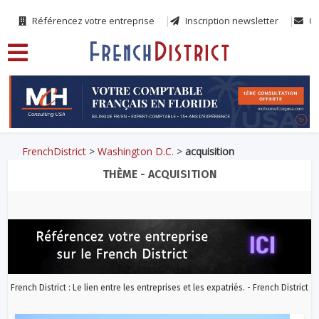
Référencez votre entreprise
Inscription newsletter
Co
FrenchDistrict
>
Washington D.C.
>
acquisition
THÈME - ACQUISITION
French District : Le lien entre les entreprises et les expatriés. - French District