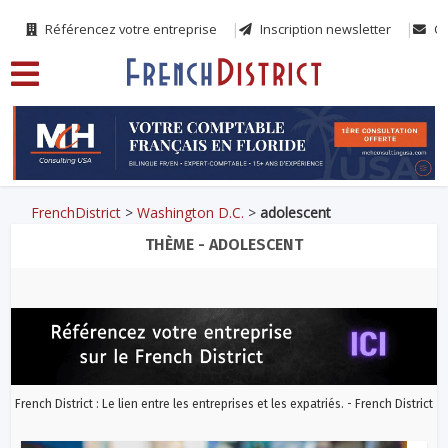
Référencez votre entreprise
Inscription newsletter
Co
FrenchDistrict
>
Washington D.C.
>
adolescent
THÈME - ADOLESCENT
French District : Le lien entre les entreprises et les expatriés. - French District