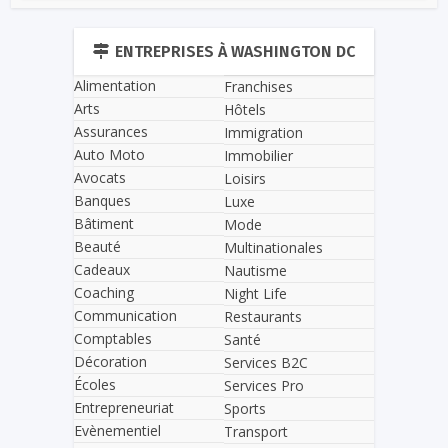
ENTREPRISES À WASHINGTON DC
Alimentation
Franchises
Arts
Hôtels
Assurances
Immigration
Auto Moto
Immobilier
Avocats
Loisirs
Banques
Luxe
Bâtiment
Mode
Beauté
Multinationales
Cadeaux
Nautisme
Coaching
Night Life
Communication
Restaurants
Comptables
Santé
Décoration
Services B2C
Écoles
Services Pro
Entrepreneuriat
Sports
Evènementiel
Transport