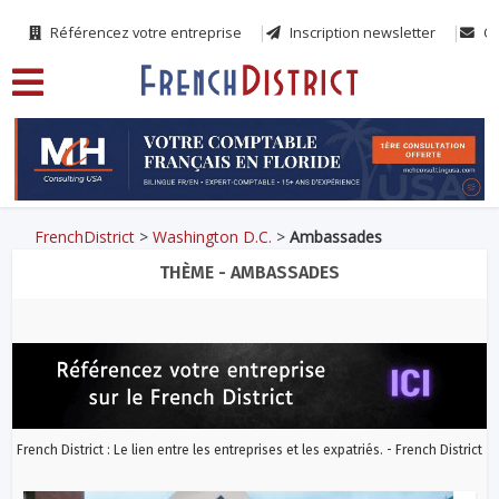
Référencez votre entreprise
Inscription newsletter
Co
FrenchDistrict
>
Washington D.C.
>
Ambassades
THÈME - AMBASSADES
French District : Le lien entre les entreprises et les expatriés. - French District