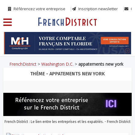
Référencez votre entreprise
Inscription newsletter
Co
FrenchDistrict
>
Washington D.C.
>
appatements new york
THÈME - APPATEMENTS NEW YORK
French District : Le lien entre les entreprises et les expatriés. - French District