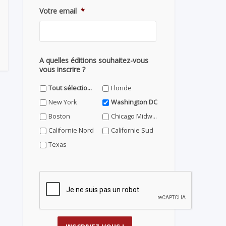
Votre email
*
A quelles éditions souhaitez-vous
vous inscrire ?
Tout sélectionner
Floride
New York
Washington DC
Boston
Chicago Midwest
Californie Nord
Californie Sud
Texas