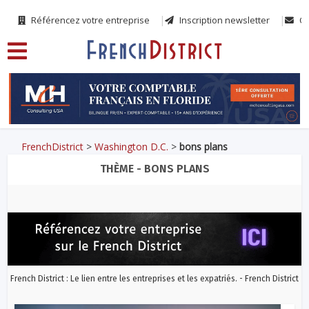
Référencez votre entreprise
Inscription newsletter
Co
FrenchDistrict
>
Washington D.C.
>
bons plans
THÈME - BONS PLANS
French District : Le lien entre les entreprises et les expatriés. - French District