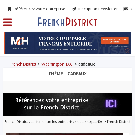
Référencez votre entreprise
Inscription newsletter
Co
FrenchDistrict
>
Washington D.C.
>
cadeaux
THÈME - CADEAUX
French District : Le lien entre les entreprises et les expatriés. - French District