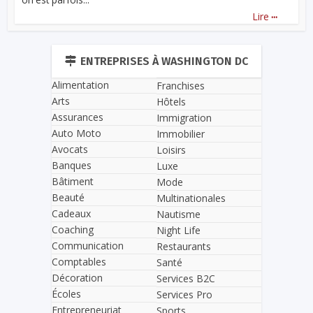
...
Lire
ENTREPRISES À WASHINGTON DC
Alimentation
Franchises
Arts
Hôtels
Assurances
Immigration
Auto Moto
Immobilier
Avocats
Loisirs
Banques
Luxe
Bâtiment
Mode
Beauté
Multinationales
Cadeaux
Nautisme
Coaching
Night Life
Communication
Restaurants
Comptables
Santé
Décoration
Services B2C
Écoles
Services Pro
Entrepreneuriat
Sports