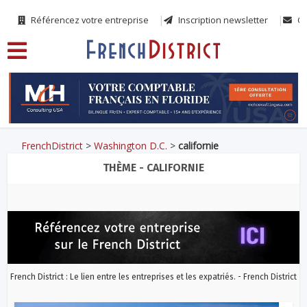
Référencez votre entreprise
Inscription newsletter
Co
FrenchDistrict
>
Washington D.C.
>
californie
THÈME - CALIFORNIE
French District : Le lien entre les entreprises et les expatriés. - French District