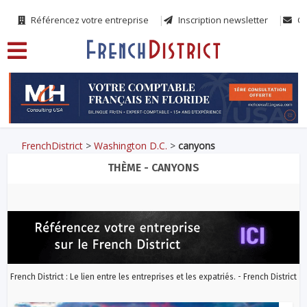
Référencez votre entreprise
Inscription newsletter
Co
FrenchDistrict
>
Washington D.C.
>
canyons
THÈME - CANYONS
French District : Le lien entre les entreprises et les expatriés. - French District