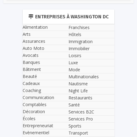
ENTREPRISES À WASHINGTON DC
Alimentation
Franchises
Arts
Hôtels
Assurances
Immigration
Auto Moto
Immobilier
Avocats
Loisirs
Banques
Luxe
Bâtiment
Mode
Beauté
Multinationales
Cadeaux
Nautisme
Coaching
Night Life
Communication
Restaurants
Comptables
Santé
Décoration
Services B2C
Écoles
Services Pro
Entrepreneuriat
Sports
Evènementiel
Transport