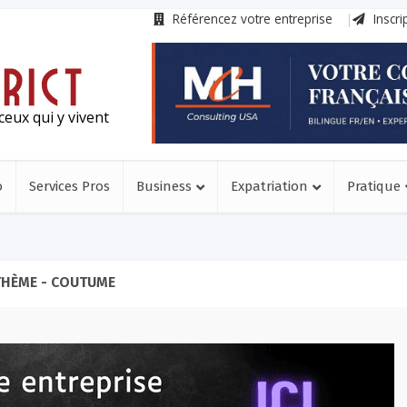
Référencez votre entreprise
Inscri
ceux qui y vivent
o
Services Pros
Business
Expatriation
Pratique
THÈME - COUTUME