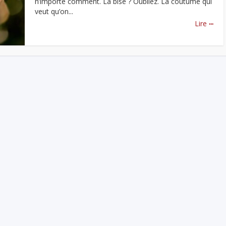
n’importe comment. La bise ? Oubliez. La coutume qui
veut qu’on...
...
Lire