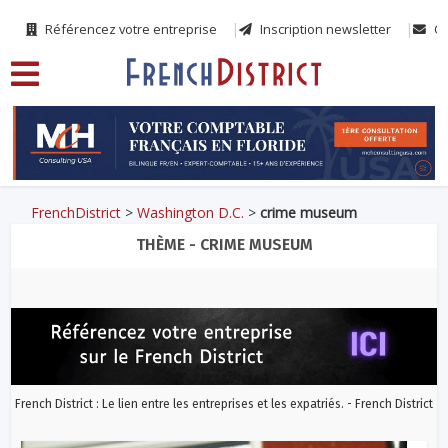
Référencez votre entreprise
Inscription newsletter
Co
FrenchDistrict
>
Washington D.C.
>
crime museum
THÈME - CRIME MUSEUM
French District : Le lien entre les entreprises et les expatriés. - French District