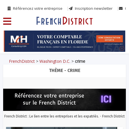
Référencez votre entreprise
Inscription newsletter
Co
FrenchDistrict
>
Washington D.C.
>
crime
THÈME - CRIME
French District : Le lien entre les entreprises et les expatriés. - French District