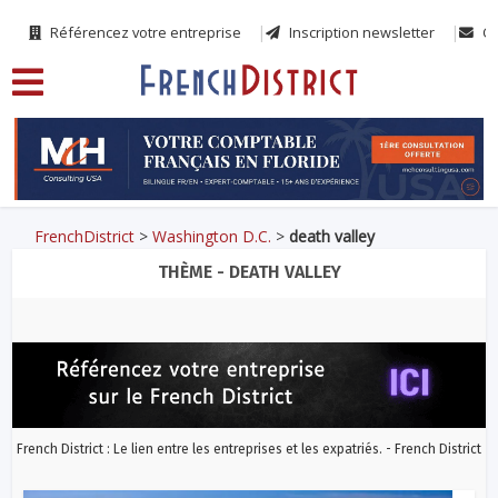
Référencez votre entreprise
Inscription newsletter
Co
FrenchDistrict
>
Washington D.C.
>
death valley
THÈME - DEATH VALLEY
French District : Le lien entre les entreprises et les expatriés. - French District