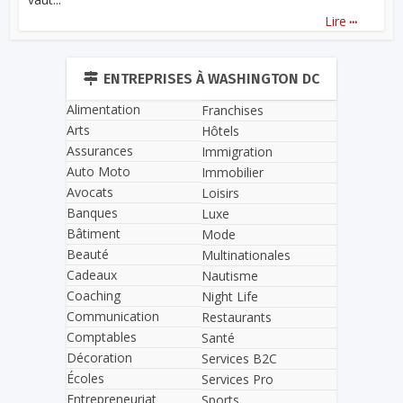
...
Lire
ENTREPRISES À WASHINGTON DC
Alimentation
Franchises
Arts
Hôtels
Assurances
Immigration
Auto Moto
Immobilier
Avocats
Loisirs
Banques
Luxe
Bâtiment
Mode
Beauté
Multinationales
Cadeaux
Nautisme
Coaching
Night Life
Communication
Restaurants
Comptables
Santé
Décoration
Services B2C
Écoles
Services Pro
Entrepreneuriat
Sports