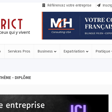
Référencez votre entreprise
Inscri
ceux qui y vivent
o
Services Pros
Business
Expatriation
Pratique
THÈME - DIPLÔME