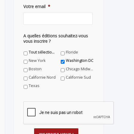
Votre email
*
A quelles éditions souhaitez-vous
vous inscrire ?
Tout sélectionner
Floride
New York
Washington DC
Boston
Chicago Midwest
Californie Nord
Californie Sud
Texas