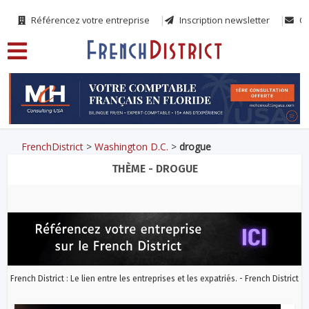
Référencez votre entreprise
Inscription newsletter
Co
FrenchDistrict
>
Washington D.C.
>
drogue
THÈME - DROGUE
French District : Le lien entre les entreprises et les expatriés. - French District