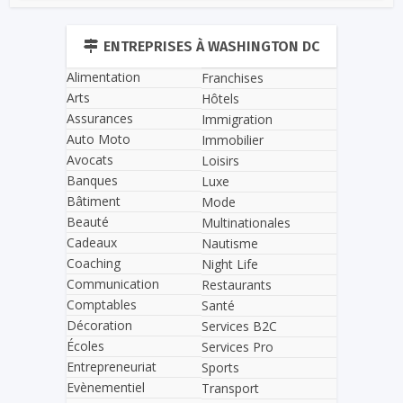
ENTREPRISES À WASHINGTON DC
Alimentation
Franchises
Arts
Hôtels
Assurances
Immigration
Auto Moto
Immobilier
Avocats
Loisirs
Banques
Luxe
Bâtiment
Mode
Beauté
Multinationales
Cadeaux
Nautisme
Coaching
Night Life
Communication
Restaurants
Comptables
Santé
Décoration
Services B2C
Écoles
Services Pro
Entrepreneuriat
Sports
Evènementiel
Transport