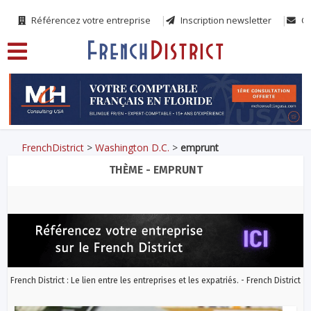
Référencez votre entreprise
Inscription newsletter
Co
FrenchDistrict
>
Washington D.C.
>
emprunt
THÈME - EMPRUNT
French District : Le lien entre les entreprises et les expatriés. - French District