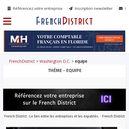
Référencez votre entreprise
Inscription newsletter
Co
FrenchDistrict
>
Washington D.C.
>
equipe
THÈME - EQUIPE
French District : Le lien entre les entreprises et les expatriés. - French District