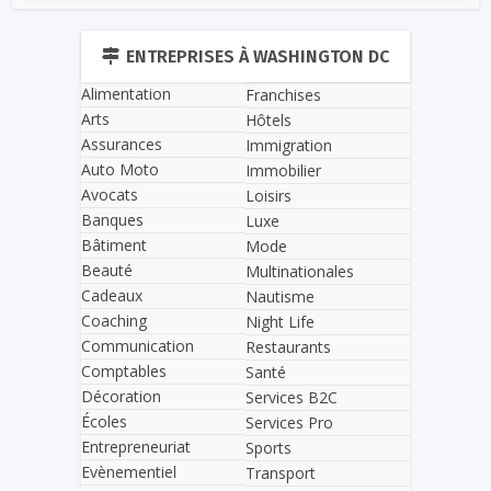
ENTREPRISES À WASHINGTON DC
Alimentation
Franchises
Arts
Hôtels
Assurances
Immigration
Auto Moto
Immobilier
Avocats
Loisirs
Banques
Luxe
Bâtiment
Mode
Beauté
Multinationales
Cadeaux
Nautisme
Coaching
Night Life
Communication
Restaurants
Comptables
Santé
Décoration
Services B2C
Écoles
Services Pro
Entrepreneuriat
Sports
Evènementiel
Transport