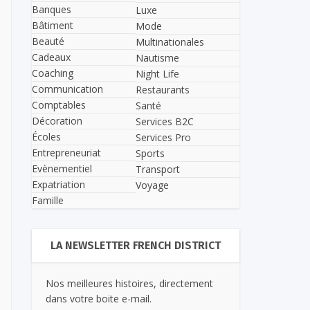
Banques
Luxe
Bâtiment
Mode
Beauté
Multinationales
Cadeaux
Nautisme
Coaching
Night Life
Communication
Restaurants
Comptables
Santé
Décoration
Services B2C
Écoles
Services Pro
Entrepreneuriat
Sports
Evènementiel
Transport
Expatriation
Voyage
Famille
LA NEWSLETTER FRENCH DISTRICT
Nos meilleures histoires, directement
dans votre boite e-mail.