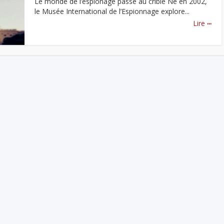
Le monde de l’espionage passé au crible Né en 2002,
le Musée International de l’Espionnage explore...
...
Lire