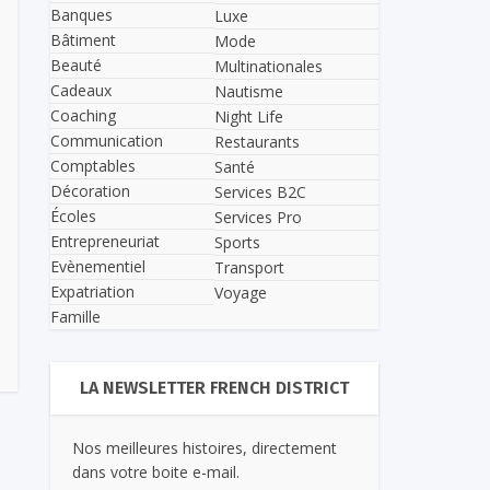
Banques
Luxe
Bâtiment
Mode
Beauté
Multinationales
Cadeaux
Nautisme
Coaching
Night Life
Communication
Restaurants
Comptables
Santé
Décoration
Services B2C
Écoles
Services Pro
Entrepreneuriat
Sports
Evènementiel
Transport
Expatriation
Voyage
Famille
LA NEWSLETTER FRENCH DISTRICT
Nos meilleures histoires, directement
dans votre boite e-mail.