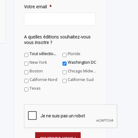
Votre email
*
A quelles éditions souhaitez-vous
vous inscrire ?
Tout sélectionner
Floride
New York
Washington DC
Boston
Chicago Midwest
Californie Nord
Californie Sud
Texas