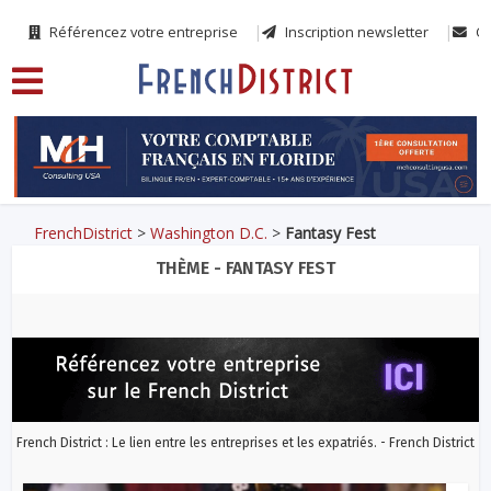
Référencez votre entreprise
Inscription newsletter
Co
FrenchDistrict
>
Washington D.C.
>
Fantasy Fest
THÈME - FANTASY FEST
French District : Le lien entre les entreprises et les expatriés. - French District