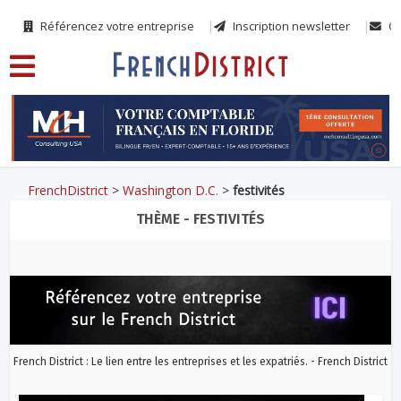
Référencez votre entreprise
Inscription newsletter
Co
FrenchDistrict
>
Washington D.C.
>
festivités
THÈME - FESTIVITÉS
French District : Le lien entre les entreprises et les expatriés. - French District