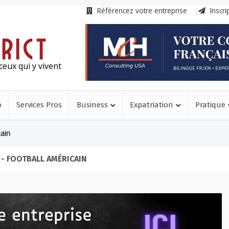
Référencez votre entreprise
Inscri
ceux qui y vivent
o
Services Pros
Business
Expatriation
Pratique
cain
- FOOTBALL AMÉRICAIN